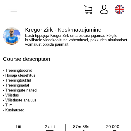
Kregor Zirk - Keskmaaujumine
Eesti tippujuja Kregor Zirk oma oskusi jagamas kõigile
huvilistele videokoolituse vahendusel, pakkudes ainulaadset
võimalust õppida parimalt
Course description
- Treeningtsoonid
- Hooaja ülesehitus
- Treeningtsüklid
- Treeningnädal
- Treeningute näited
- Võistlus
- Võistluste analüüs
- Tiim
- Küsimused
Liit
2 ak t
87m 58s
20.00€