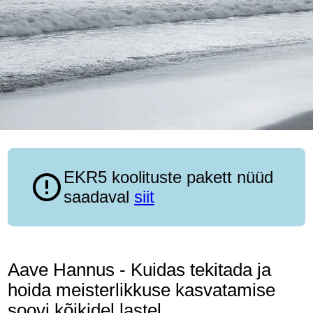
EKR5 koolituste pakett nüüd
saadaval
siit
Aave Hannus - Kuidas tekitada ja
hoida meisterlikkuse kasvatamise
soovi kõikidel lastel