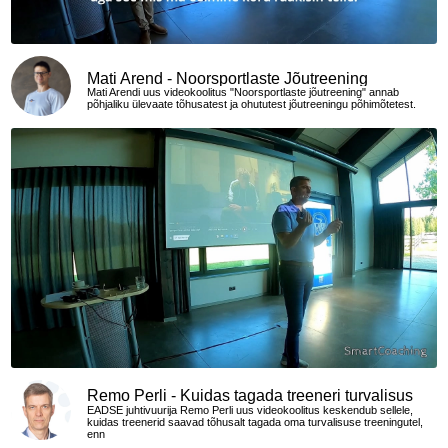
Mati Arend - Noorsportlaste Jõutreening
Mati Arendi uus videokoolitus "Noorsportlaste jõutreening" annab
põhjaliku ülevaate tõhusatest ja ohututest jõutreeningu põhimõtetest.
Remo Perli - Kuidas tagada treeneri turvalisus
EADSE juhtivuurija Remo Perli uus videokoolitus keskendub sellele,
treeningutel
kuidas treenerid saavad tõhusalt tagada oma turvalisuse treeningutel,
enn