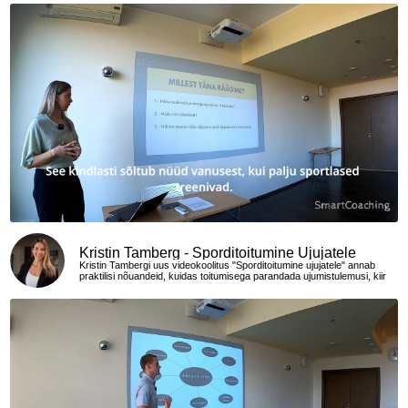
Kristin Tamberg - Sporditoitumine Ujujatele
Kristin Tambergi uus videokoolitus "Sporditoitumine ujujatele" annab
praktilisi nõuandeid, kuidas toitumisega parandada ujumistulemusi, kiir