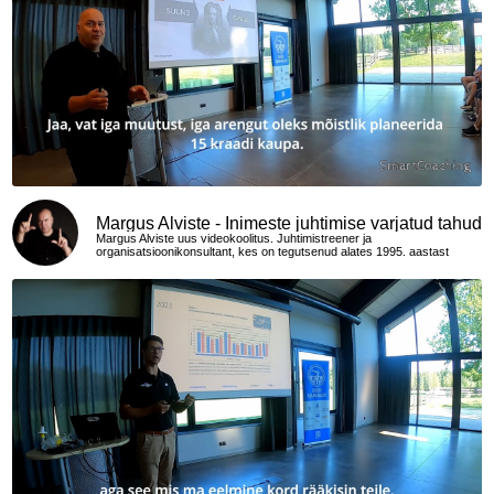
Margus Alviste - Inimeste juhtimise varjatud tahud
Margus Alviste uus videokoolitus. Juhtimistreener ja
organisatsioonikonsultant, kes on tegutsenud alates 1995. aastast