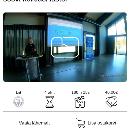
Liit
4 ak t
180m 18s
40.00€
Vaata lähemalt
Lisa ostukorvi