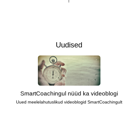
Uudised
SmartCoachingul nüüd ka videoblogi
Uued meelelahutuslikud videoblogid SmartCoachingult