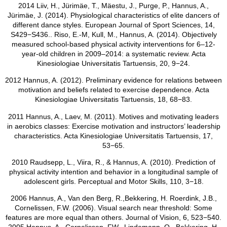
2014 Liiv, H., Jürimäe, T., Mäestu, J., Purge, P., Hannus, A.,
Jürimäe, J. (2014). Physiological characteristics of elite dancers of
different dance styles. European Journal of Sport Sciences, 14,
S429−S436.. Riso, E.-M, Kull, M., Hannus, A. (2014). Objectively
measured school-based physical activity interventions for 6–12-
year-old children in 2009–2014: a systematic review. Acta
Kinesiologiae Universitatis Tartuensis, 20, 9−24.
2012 Hannus, A. (2012). Preliminary evidence for relations between
motivation and beliefs related to exercise dependence. Acta
Kinesiologiae Universitatis Tartuensis, 18, 68−83.
2011 Hannus, A., Laev, M. (2011). Motives and motivating leaders
in aerobics classes: Exercise motivation and instructors’ leadership
characteristics. Acta Kinesiologiae Universitatis Tartuensis, 17,
53−65.
2010 Raudsepp, L., Viira, R., & Hannus, A. (2010). Prediction of
physical activity intention and behavior in a longitudinal sample of
adolescent girls. Perceptual and Motor Skills, 110, 3−18.
2006 Hannus, A., Van den Berg, R.,Bekkering, H. Roerdink, J.B.,
Cornelissen, F.W. (2006). Visual search near threshold: Some
features are more equal than others. Journal of Vision, 6, 523−540.