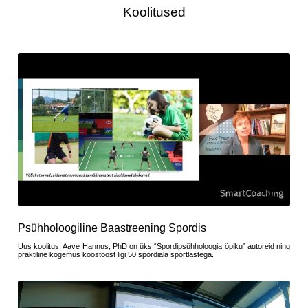
Koolitused
Psühholoogiline Baastreening Spordis
Uus koolitus! Aave Hannus, PhD on üks “Spordipsühholoogia õpiku” autoreid ning
praktiline kogemus koostööst ligi 50 spordiala sportlastega.