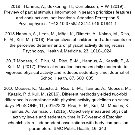
2019 - Hannus, A,, Bekkering, H., Cornelissen, F. W. (2019).
Preview of partial stimulus information in search prioritizes features
and conjunctions, not locations. Attention Perception &
Psychophysics, 1−13.10.3758/s13414-019-01841-1
2018 Hannus, A., Lees, M., Mägi, K., Riimets, A., Kalma, M., Riso,
E.-M., Kull, M. (2018). Perspectives of children and adolescents on
the perceived determinants of physical activity during recess.
Psychology, Health & Medicine, 23, 1016-1024.
2017 Mooses, K., Pihu, M., Riso, E.-M., Hannus, A., Kaasik, P., &
Kull, M. (2017). Physical education increases daily moderate to
vigorous physical activity and reduces sedentary time. Journal of
School Health, 87, 600−605.
2016 Mooses, K., Mäestu, J., Riso, E.-M., Hannus, A., Mooses, M.,
Kaasik, P, & Kull, M. (2016). Different methods yielded two-fold
difference in compliance with physical activity guidelines on school
days. PLoS ONE, 11, e0152323. Riso, E.-M., Kull, M., Mooses, K.,
Hannus, A., Jürimäe, J. (2016). Objectively measured physical
activity levels and sedentary time in 7-9-year-old Estonian
schoolchildren: independent associations with body composition
parameters. BMC Public Health, 16: 343