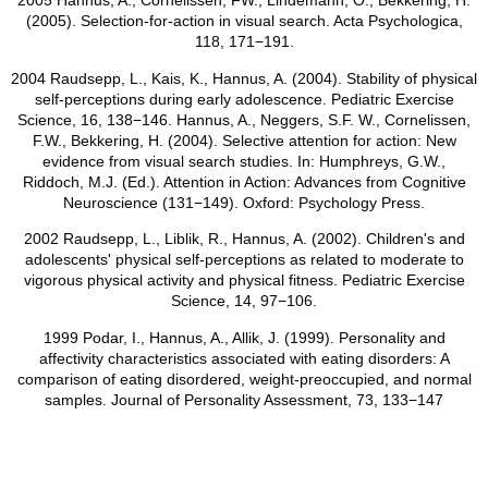
2005 Hannus, A., Cornelissen, FW., Lindemann, O., Bekkering, H.
(2005). Selection-for-action in visual search. Acta Psychologica,
118, 171−191.
2004 Raudsepp, L., Kais, K., Hannus, A. (2004). Stability of physical
self-perceptions during early adolescence. Pediatric Exercise
Science, 16, 138−146. Hannus, A., Neggers, S.F. W., Cornelissen,
F.W., Bekkering, H. (2004). Selective attention for action: New
evidence from visual search studies. In: Humphreys, G.W.,
Riddoch, M.J. (Ed.). Attention in Action: Advances from Cognitive
Neuroscience (131−149). Oxford: Psychology Press.
2002 Raudsepp, L., Liblik, R., Hannus, A. (2002). Children's and
adolescents' physical self-perceptions as related to moderate to
vigorous physical activity and physical fitness. Pediatric Exercise
Science, 14, 97−106.
1999 Podar, I., Hannus, A., Allik, J. (1999). Personality and
affectivity characteristics associated with eating disorders: A
comparison of eating disordered, weight-preoccupied, and normal
samples. Journal of Personality Assessment, 73, 133−147