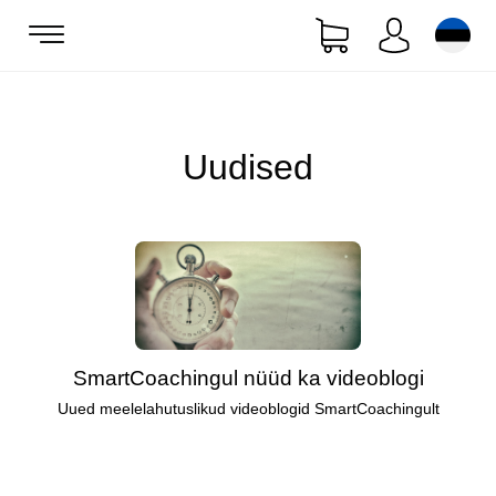
Uudised
SmartCoachingul nüüd ka videoblogi
Uued meelelahutuslikud videoblogid SmartCoachingult