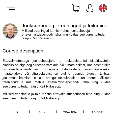
Jooksuhooaeg - treeningud ja toitumine
Millised treeningud ja mis mahus jooksuhooaja
ettevalmistusperioodil teha ning kuidas seejuures toituda,
räägib Rait Ratasepp.
Course description
Ettevalmistustega jooksuhooajaks ja jooksudistantsi sisaldavateks
aladeks on õige aeg alustada varakult. Sõltumata sellest, kas eesmärgiks
on arendada enda vormi lühemate distantsidega harrastusjooksuks,
maratonideks või ultrajooksuks, on oluline treenida õigesti. Lihtsalt
jooksmas käimisel ei ole arengu seisukohalt suurt mõtet. Millised
treeningud ja mis mahus ettevalmistusperioodil teha ning kuidas
seejuures toituda, räägib Rait Ratasepp.
Millised treeningud ja mis mahus ettevalmistusperioodil teha ning kuidas
seejuures toituda, räägib Rait Ratasepp.
Liit
2 ak t
70m 53s
10.00€