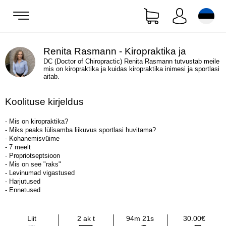
Renita Rasmann - Kiropraktika ja
DC (Doctor of Chiropractic) Renita Rasmann tutvustab meile
Ujumisvigastused
mis on kiropraktika ja kuidas kiropraktika inimesi ja sportlasi
aitab.
Koolituse kirjeldus
- Mis on kiropraktika?
- Miks peaks lülisamba liikuvus sportlasi huvitama?
- Kohanemisvüime
- 7 meelt
- Propriotseptsioon
- Mis on see "raks"
- Levinumad vigastused
- Harjutused
- Ennetused
Liit
2 ak t
94m 21s
30.00€