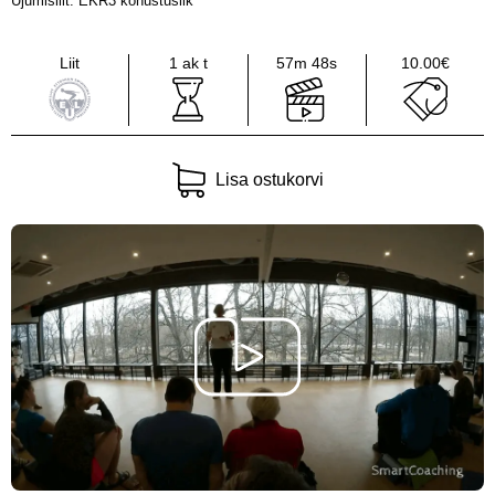
Ujumisliit: EKR3 kohustuslik
Liit
1 ak t
57m 48s
10.00€
Lisa ostukorvi