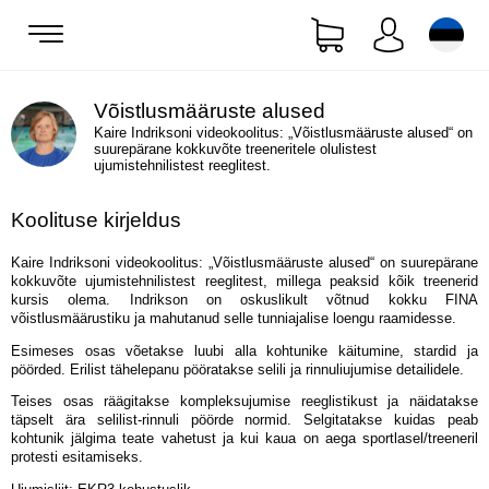
Võistlusmääruste alused
Kaire Indriksoni videokoolitus: „Võistlusmääruste alused“ on
suurepärane kokkuvõte treeneritele olulistest
ujumistehnilistest reeglitest.
Koolituse kirjeldus
Kaire Indriksoni videokoolitus: „Võistlusmääruste alused“ on suurepärane
kokkuvõte ujumistehnilistest reeglitest, millega peaksid kõik treenerid
kursis olema. Indrikson on oskuslikult võtnud kokku FINA
võistlusmäärustiku ja mahutanud selle tunniajalise loengu raamidesse.
Esimeses osas võetakse luubi alla kohtunike käitumine, stardid ja
pöörded. Erilist tähelepanu pööratakse selili ja rinnuliujumise detailidele.
Teises osas räägitakse kompleksujumise reeglistikust ja näidatakse
täpselt ära selilist-rinnuli pöörde normid. Selgitatakse kuidas peab
kohtunik jälgima teate vahetust ja kui kaua on aega sportlasel/treeneril
protesti esitamiseks.