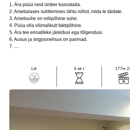
1. Ära püüa neid ümber kasvatada.
2. Ametialases suhtlemises lähtu rollist, mida te täidate.
3. Ametisuhe on rollipõhine suhe.
4. Püüa olla võimalikult faktipõhine.
5. Ära tee ennatlikke järeldusi ega tõlgendusi.
6. Ausus ja sirgjoonelisus on parimad.
7. …
Liit
4 ak t
177m 2