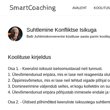
AVALEHT
KOOLITU
Suhtlemine Konfliktse Isikuga
Balti Juhtimiskonverentsi küsitluse aasta parim kooli
Koolituse kirjeldus
Osa 1. - Keerulist isiksust iseloomustavad neli tunnust.
1. Ülevõimendunud eripära, mis ei lase neil reageerida oluk
2. Õppimisvõimetus, mis ei lase neil tehtud vigade põhjal o
3. Domineerimine väljendub selles, et kogu kollektiiv on 
4. Ülevõimendunud eripära põhjustab inimesele endale ja t
Osa 2. - Üldised põhimõtted keeruliste isiksustega suhtlemi