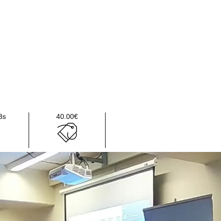
3s
40.00€