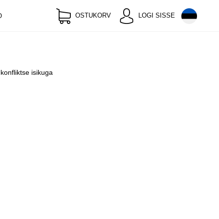
OSTUKORV
LOGI SISSE
O
onfliktse isikuga