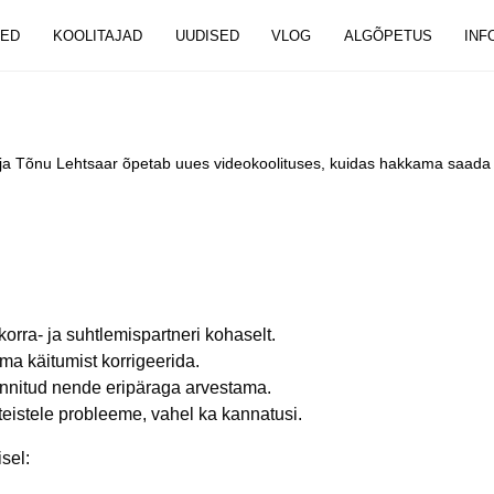
SED
KOOLITAJAD
UUDISED
VLOG
ALGÕPETUS
INF
taja Tõnu Lehtsaar õpetab uues videokoolituses, kuidas hakkama saada k
orra- ja suhtlemispartneri kohaselt.
ma käitumist korrigeerida.
sunnitud nende eripäraga arvestama.
eistele probleeme, vahel ka kannatusi.
sel: